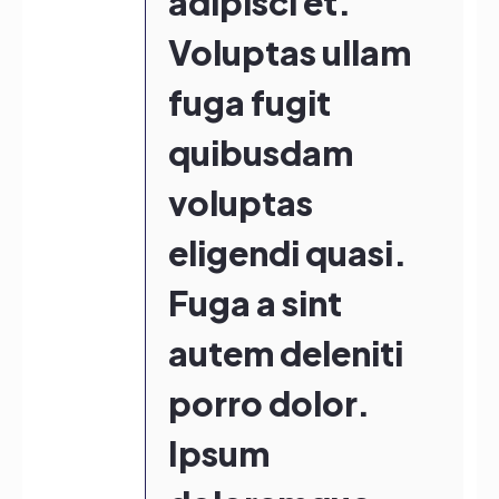
adipisci et.
Voluptas ullam
fuga fugit
quibusdam
voluptas
eligendi quasi.
Fuga a sint
autem deleniti
porro dolor.
Ipsum