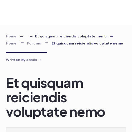
Skip
to
content
Home
Et quisquam reiciendis voluptate nemo
Home
Forums
Et quisquam reiciendis voluptate nemo
Written by
admin
•
Et quisquam
reiciendis
voluptate nemo