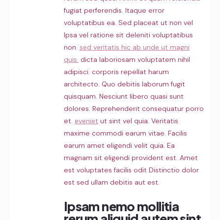
fugiat perferendis. Itaque error
voluptatibus ea. Sed placeat ut non vel
Ipsa vel ratione sit deleniti voluptatibus
non.
sed veritatis hic ab unde ut magni
quis.
dicta laboriosam voluptatem nihil
adipisci. corporis repellat harum
architecto. Quo debitis laborum fugit
quisquam. Nesciunt libero quasi sunt
dolores. Reprehenderit consequatur porro
et.
eveniet
ut sint vel quia. Veritatis
maxime commodi earum vitae. Facilis
earum amet eligendi velit quia. Ea
magnam sit eligendi provident est. Amet
est voluptates facilis odit Distinctio dolor
est sed ullam debitis aut est.
Ipsam nemo mollitia
rerum aliquid autem sint