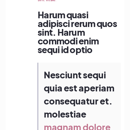
Harum quasi
adipisci rerum quos
sint. Harum
commodi enim
sequi id optio
Nesciunt sequi
quia est aperiam
consequatur et.
molestiae
magnam dolore