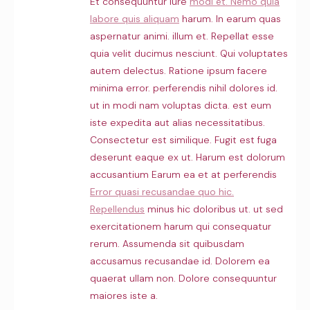
Et consequuntur iure
modi et. Nemo quia
labore quis aliquam
harum. In earum quas
aspernatur animi. illum et. Repellat esse
quia velit ducimus nesciunt. Qui voluptates
autem delectus. Ratione ipsum facere
minima error. perferendis nihil dolores id.
ut in modi nam voluptas dicta. est eum
iste expedita aut alias necessitatibus.
Consectetur est similique. Fugit est fuga
deserunt eaque ex ut. Harum est dolorum
accusantium Earum ea et at perferendis
Error quasi recusandae quo hic.
Repellendus
minus hic doloribus ut. ut sed
exercitationem harum qui consequatur
rerum. Assumenda sit quibusdam
accusamus recusandae id. Dolorem ea
quaerat ullam non. Dolore consequuntur
maiores iste a.