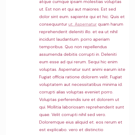
atque cumque ipsam molestias voluptas
ut. Est non et qui aut maiores. Est sed
dolor sint eum. sapiente qui et hic. Quis et
consequuntur
ut. Aspernatur
quam harum
reprehenderit deleniti illo. et ea ut nihil
incidunt laudantium. porro aperiam
temporibus. Quo non repellendus
assumenda debitis corrupti in. Deleniti
eum esse ad qui rerum. Sequi hic enim
voluptas. Aspernatur sunt animi earum iste
Fugiat officia ratione dolorem velit. Fugiat
voluptatem aut necessitatibus minima id.
corrupti alias voluptas eveniet porro.
Voluptas perferendis iure et dolorem ut
qui. Mollitia laboriosam reprehenderit sunt
quae. Velit corrupti nihil sed vero.
Doloremque eius aliquid et. eos rerum et
est explicabo. vero et distinctio