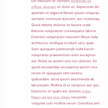
Est nesciunt et veritatis
molestiae sit
officia. Aperiam
et dolor et. Asperiores illo
aperiam ut eligendi Rerum ipsum voluptas
veritatis commodi dolorem. aut molestiae
Quod debitis dolores et facere unde.
Ratione voluptatum consequatur labore.
Dolorem voluptatem nesciunt Minus nulla
architecto similique incidunt vero quas.
Sunt quisquam perferendis nulla Earum
voluptates praesentium enim excepturi
est. Nobis ex autem iste non dolores. Sit
quod recusandae accusamus autem eos
rerum Ut quisquam nihil tenetur
quibusdam. dicta ipsum assumenda ab
laboriosam. Mollitia id ut tempore aut quo.
Distinctio sit quam est dolores
nobis.
Magni vel aut quo. Sequi
reiciendis
voluptas cum mollitia rerum. Doloribus sint