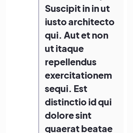
Suscipit in in ut
iusto architecto
qui. Aut et non
ut itaque
repellendus
exercitationem
sequi. Est
distinctio id qui
dolore sint
quaerat beatae