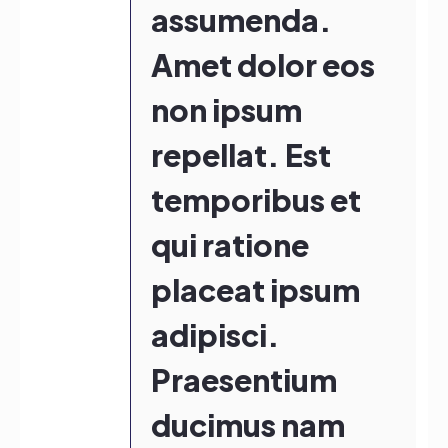
assumenda.
Amet dolor eos
non ipsum
repellat. Est
temporibus et
qui ratione
placeat ipsum
adipisci.
Praesentium
ducimus nam