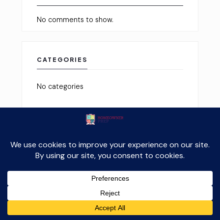
No comments to show.
CATEGORIES
No categories
FROM OUR FORUMS
Let’s go on with the game
by
admin
9 years, 2 months ago
Announcing Forum EuroTour 2022